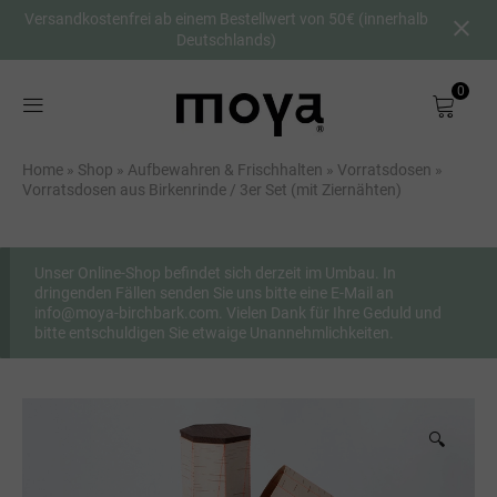
Versandkostenfrei ab einem Bestellwert von 50€ (innerhalb
Deutschlands)
0
Shop
Home
»
Shop
»
Aufbewahren & Frischhalten
»
Vorratsdosen
»
Über uns
Vorratsdosen aus Birkenrinde / 3er Set (mit Ziernähten)
Birkenrinde
Unser Online-Shop befindet sich derzeit im Umbau. In
dringenden Fällen senden Sie uns bitte eine E-Mail an
DE
info@moya-birchbark.com. Vielen Dank für Ihre Geduld und
bitte entschuldigen Sie etwaige Unannehmlichkeiten.
🔍