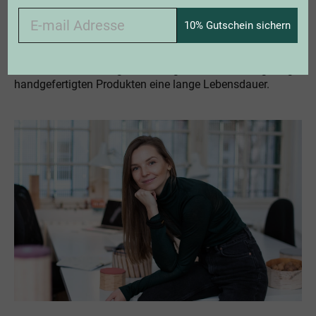
WARUM UNSERE PRODUKTE WIRKLICH LANGLEBIG SIND
Schon seit Generationen wird Birkenrinde für die
10% Gutschein sichern
Herstellung von Produkten verwendet - einige davon sind
bis heute im Einsatz. Das Naturmaterial ist äußerst robust
und widerstandsfähig und ermöglicht unseren sorgfältig
handgefertigten Produkten eine lange Lebensdauer.