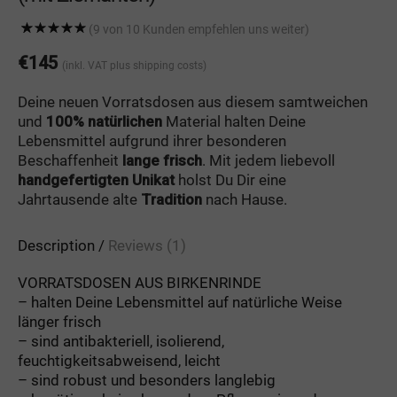
(9 von 10 Kunden empfehlen uns weiter)
Rated
1
5.00
out of 5 based
€
145
(inkl. VAT
plus shipping costs
)
on
customer
rating
Deine neuen Vorratsdosen aus diesem samtweichen
und
100% natürlichen
Material halten Deine
Lebensmittel aufgrund ihrer besonderen
Beschaffenheit
lange frisch
. Mit jedem liebevoll
handgefertigten Unikat
holst Du Dir eine
Jahrtausende alte
Tradition
nach Hause.
Description
Reviews (1)
VORRATSDOSEN AUS BIRKENRINDE
– halten Deine Lebensmittel auf natürliche Weise
länger frisch
– sind antibakteriell, isolierend,
feuchtigkeitsabweisend, leicht
– sind robust und besonders langlebig