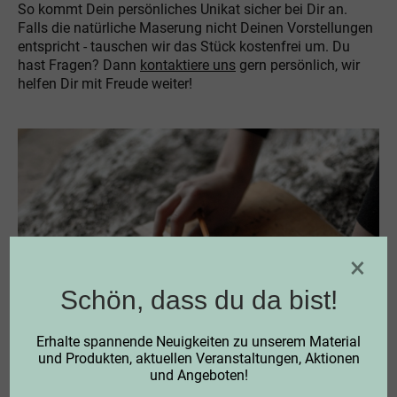
So kommt Dein persönliches Unikat sicher bei Dir an.
Falls die natürliche Maserung nicht Deinen Vorstellungen
entspricht - tauschen wir das Stück kostenfrei um. Du
hast Fragen? Dann
kontaktiere uns
gern persönlich, wir
helfen Dir mit Freude weiter!
×
Schön, dass du da bist!
Erhalte spannende Neuigkeiten zu unserem Material
und Produkten, aktuellen Veranstaltungen, Aktionen
und Angeboten!
BEWÄHRTE QUALITÄT DURCH HANDARBEIT: