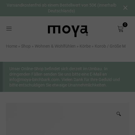
Versandkostenfrei ab einem Bestellwert von 50€ (innerhalb
Deutschlands)
0
Shop
Home
»
Shop
»
Wohnen & Wohlfühlen
»
Körbe
»
Korob / Größe M
Wohnen & Wohlfühlen
Leuchten
Sitzmöbel
Unser Online-Shop befindet sich derzeit im Umbau. In
dringenden Fällen senden Sie uns bitte eine E-Mail an
info@moya-birchbark.com. Vielen Dank für Ihre Geduld und
Körbe
bitte entschuldigen Sie etwaige Unannehmlichkeiten.
Korob / Größe L
Korob / Größe M
Korob / Größe S
🔍
Vasen und Übertöpfe
Wandbilder (MOYA Panels®)