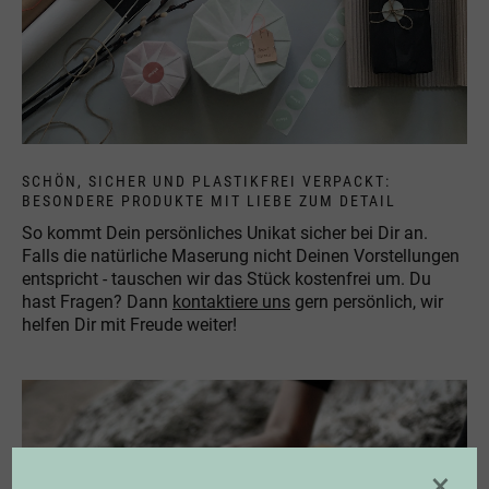
SCHÖN, SICHER UND PLASTIKFREI VERPACKT:
BESONDERE PRODUKTE MIT LIEBE ZUM DETAIL
So kommt Dein persönliches Unikat sicher bei Dir an.
Falls die natürliche Maserung nicht Deinen Vorstellungen
entspricht - tauschen wir das Stück kostenfrei um. Du
hast Fragen? Dann
kontaktiere uns
gern persönlich, wir
helfen Dir mit Freude weiter!
×