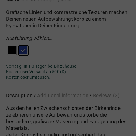
on
customer
ratings
Grafische Linien und kontrastreiche Texturen machen
Deinen neuen Aufbewahrungskorb zu einem
Eyecatcher in Deiner Einrichtung.
Ausführung wählen…
Vorrätig! In 1-3 Tagen bei Dir zuhause
Kostenloser Versand ab 50€ (D).
Kostenloser Umtausch.
Description
Additional information
Reviews (2)
Aus den hellen Zwischenschichten der Birkenrinde,
zelebrieren unsere Aufbewahrungskörbe die
besondere, grafische Maserung und Farbgebung des
Materials.
Jeder Korb ist einmalig und präsentiert das