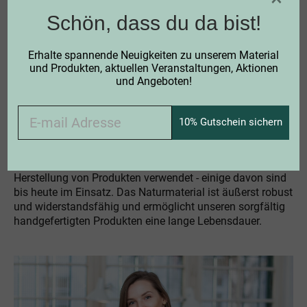
Schön, dass du da bist!
Erhalte spannende Neuigkeiten zu unserem Material
und Produkten, aktuellen Veranstaltungen, Aktionen
und Angeboten!
10% Gutschein sichern
BEWÄHRTE QUALITÄT DURCH HANDARBEIT:
WARUM UNSERE PRODUKTE WIRKLICH LANGLEBIG SIND
Schon seit Generationen wird Birkenrinde für die
Herstellung von Produkten verwendet - einige davon sind
bis heute im Einsatz. Das Naturmaterial ist äußerst robust
und widerstandsfähig und ermöglicht unseren sorgfältig
handgefertigten Produkten eine lange Lebensdauer.