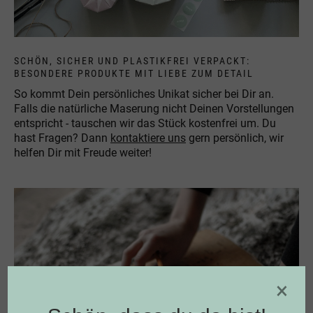
SCHÖN, SICHER UND PLASTIKFREI VERPACKT:
BESONDERE PRODUKTE MIT LIEBE ZUM DETAIL
So kommt Dein persönliches Unikat sicher bei Dir an.
Falls die natürliche Maserung nicht Deinen Vorstellungen
entspricht - tauschen wir das Stück kostenfrei um. Du
hast Fragen? Dann
kontaktiere uns
gern persönlich, wir
helfen Dir mit Freude weiter!
×