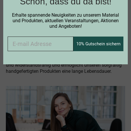
Schön, dass du da bist!
Erhalte spannende Neuigkeiten zu unserem Material
und Produkten, aktuellen Veranstaltungen, Aktionen
und Angeboten!
BEWÄHRTE QUALITÄT DURCH HANDARBEIT:
WARUM UNSERE PRODUKTE WIRKLICH LANGLEBIG SIND
10% Gutschein sichern
Schon seit Generationen wird Birkenrinde für die
Herstellung von Produkten verwendet - einige davon sind
bis heute im Einsatz. Das Naturmaterial ist äußerst robust
und widerstandsfähig und ermöglicht unseren sorgfältig
handgefertigten Produkten eine lange Lebensdauer.