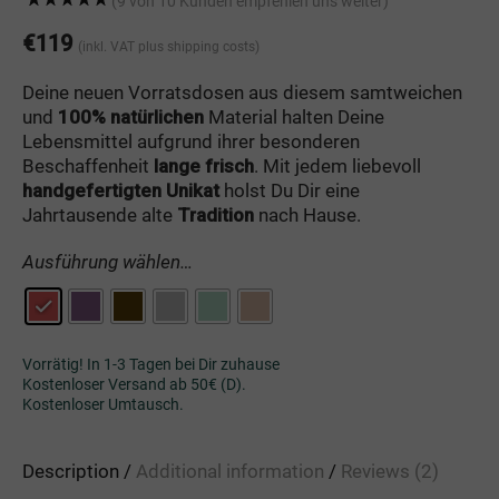
(9 von 10 Kunden empfehlen uns weiter)
Rated
1
5.00
out of 5 based
€
119
(inkl. VAT
plus shipping costs
)
on
customer
rating
Deine neuen Vorratsdosen aus diesem samtweichen
und
100% natürlichen
Material halten Deine
Lebensmittel aufgrund ihrer besonderen
Beschaffenheit
lange frisch
. Mit jedem liebevoll
handgefertigten Unikat
holst Du Dir eine
Jahrtausende alte
Tradition
nach Hause.
Ausführung wählen…
Vorrätig! In 1-3 Tagen bei Dir zuhause
Kostenloser Versand ab 50€ (D).
Kostenloser Umtausch.
Description
Additional information
Reviews (2)