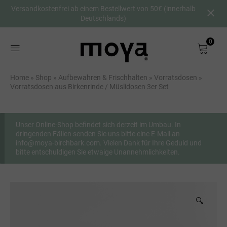
Versandkostenfrei ab einem Bestellwert von 50€ (innerhalb
Deutschlands)
0
Shop
Home
»
Shop
»
Aufbewahren & Frischhalten
»
Vorratsdosen
»
Über uns
Vorratsdosen aus Birkenrinde / Müslidosen 3er Set
Birkenrinde
Unser Online-Shop befindet sich derzeit im Umbau. In
dringenden Fällen senden Sie uns bitte eine E-Mail an
DE
info@moya-birchbark.com. Vielen Dank für Ihre Geduld und
bitte entschuldigen Sie etwaige Unannehmlichkeiten.
🔍