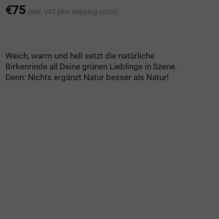
out of 5 based
€
75
(inkl. VAT
plus shipping costs
)
on
customer
ratings
Weich, warm und hell setzt die natürliche
Birkenrinde all Deine grünen Lieblinge in Szene.
Denn: Nichts ergänzt Natur besser als Natur!