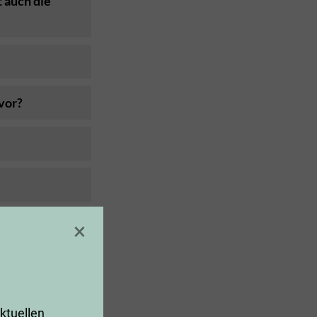
 auch die
vor?
×
eise Auswüchse
!
ktuellen