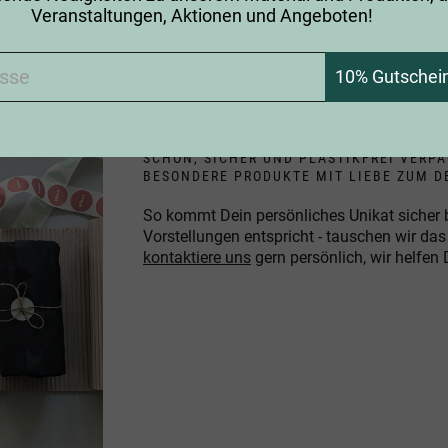
ir Produkte aussuchen? Gibt es einen Laden / Showroom
Veranstaltungen, Aktionen und Angeboten!
10% Gutschein
SCHÖN, SICHER UND PLASTIKFREI VERPA
BESONDERE PRODUKTE MIT LIEBE ZUM D
So kommt Dein persönliches Unikat sicher b
Vorstellungen entspricht - tauschen wir da
kontaktiere uns
gern persönlich, wir helfen 