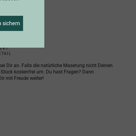
?
 sichern
CKT:
ETAIL
ei Dir an. Falls die natürliche Maserung nicht Deinen
s Stück kostenfrei um. Du hast Fragen? Dann
Dir mit Freude weiter!