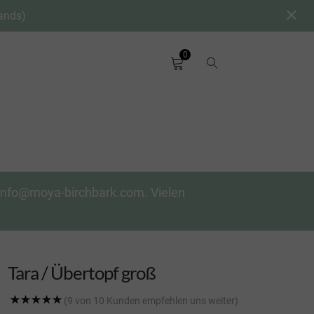
ands)
0
n info@moya-birchbark.com. Vielen
Tara / Übertopf groß
(9 von 10 Kunden empfehlen uns weiter)
Rated
4
5.00