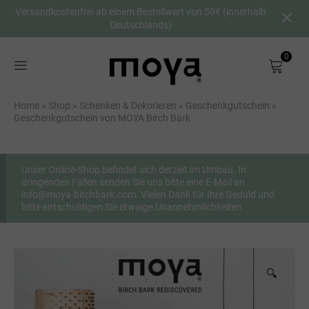
Versandkostenfrei ab einem Bestellwert von 50€ (innerhalb
Deutschlands)
0
Shop
Home
»
Shop
»
Schenken & Dekorieren
»
Geschenkgutschein
»
Über uns
Geschenkgutschein von MOYA Birch Bark
Birkenrinde
Unser Online-Shop befindet sich derzeit im Umbau. In
dringenden Fällen senden Sie uns bitte eine E-Mail an
DE
info@moya-birchbark.com. Vielen Dank für Ihre Geduld und
bitte entschuldigen Sie etwaige Unannehmlichkeiten.
🔍