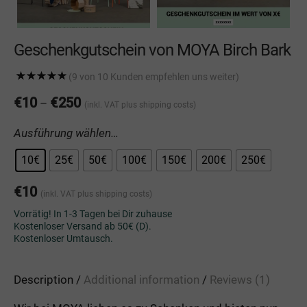
Geschenkgutschein von MOYA Birch Bark
(9 von 10 Kunden empfehlen uns weiter)
Rated
1
5.00
out of 5 based
€
10
€
250
–
(inkl. VAT
plus shipping costs
)
on
customer
rating
Ausführung wählen…
10€
25€
50€
100€
150€
200€
250€
€
10
(inkl. VAT
plus shipping costs
)
Vorrätig! In 1-3 Tagen bei Dir zuhause
Kostenloser Versand ab 50€ (D).
Kostenloser Umtausch.
Description
Additional information
Reviews (1)